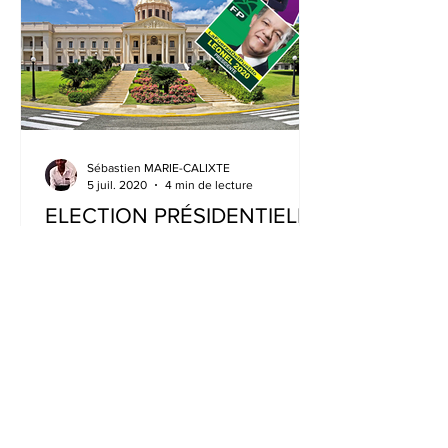
Sébastien MARIE-CALIXTE
5 juil. 2020
4 min de lecture
ELECTION PRÉSIDENTIELLE
2020 – RÉPUBLIQUE
DOMINICAINE
Salut à tous ! Nous revoici pour un
nouvel article. Aujourd’hui, nous allons
à nouveau traiter d’élections ! Cette
fois-ci, nous ferons...