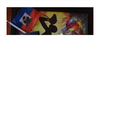
Sébastien MARIE-CALIXTE
24 janv. 2021
4 min de lecture
[LITTERATURE] HAITI : LA
NATION DE L’EGALITE DES
RACES HUMAINES
Salut les caribéens, Je vous souhaite
mes vœux de bonnes années (il n’est
jamais trop tard hein). En vrai, je
rattrape le retard en un...