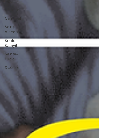
Up
Histoire
Carnaval
Saint-
Vincent
Koulè
Karayib
Sainte-
Lucie
Dossier