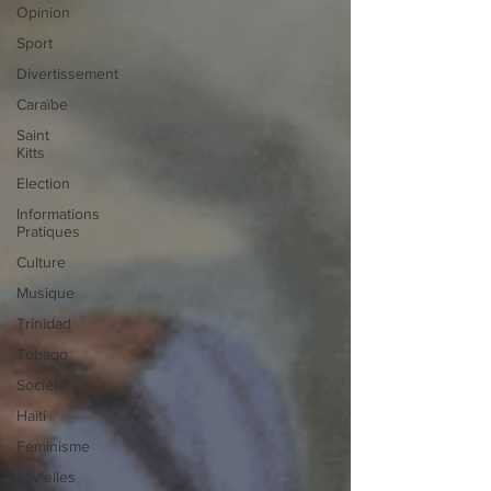
Opinion
Sport
Divertissement
Caraïbe
Saint
Kitts
Election
Informations
Pratiques
Culture
Musique
Trinidad
Tobago
Société
Haïti
Féminisme
Lev'elles