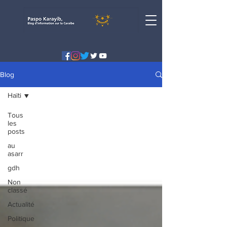
Blog
Haïti
Tous
les
posts
au
asarr
gdh
Non
classé
Actualité
Politique